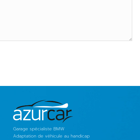
Garage spécialiste BMW
Adaptation de véhicule au handicap