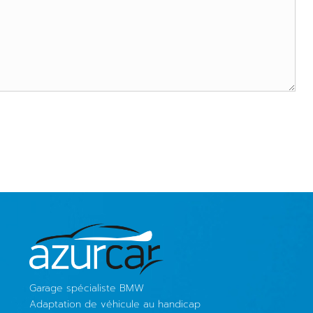
Garage spécialiste BMW
Adaptation de véhicule au handicap