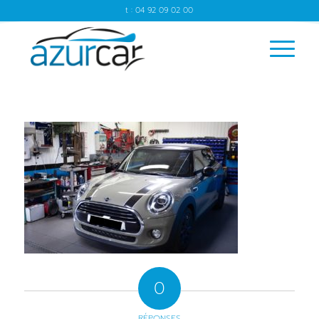
t : 04 92 09 02 00
0
RÉPONSES