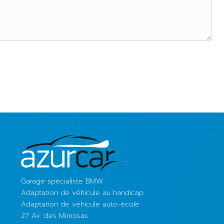
Garage spécialiste BMW
Adaptation de véhicule au handicap
Adaptation de véhicule auto-école
27 Av. des Mimosas