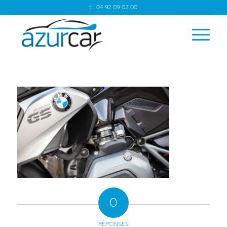
t : 04 92 09 02 00
0
RÉPONSES