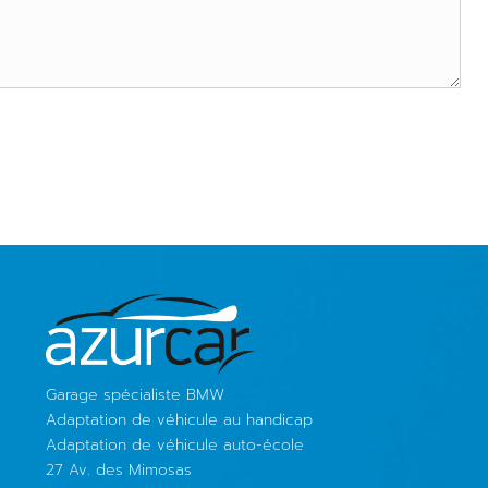
Garage spécialiste BMW
Adaptation de véhicule au handicap
Adaptation de véhicule auto-école
27 Av. des Mimosas