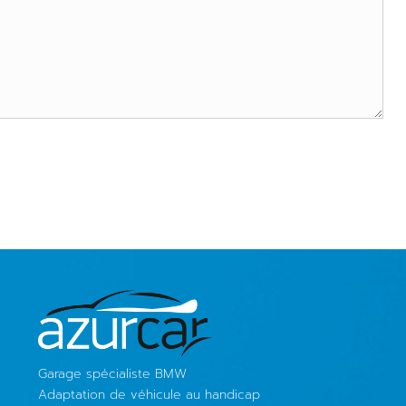
Garage spécialiste BMW
Adaptation de véhicule au handicap